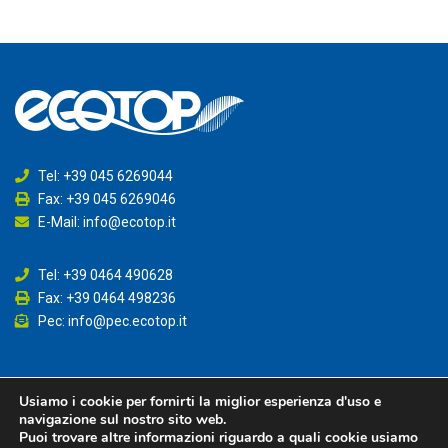
Tel: +39 045 6269044
Fax: +39 045 6269046
E-Mail: info@ecotop.it
Tel: +39 0464 490628
Fax: +39 0464 498236
Pec: info@pec.ecotop.it
Usiamo i cookie per fornirti la miglior esperienza d'uso e
Reg. Imp. Trento – P. Iva – Codice Fiscale 02087670226 –
Privacy
navigazione sul nostro sito web.
Policy
–
Credits
Puoi trovare altre informazioni riguardo a quali cookie usiamo