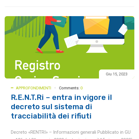
Giu 15, 2023
APPROFONDIMENTI
Comments:
0
R.E.N.T.Ri – entra in vigore il
decreto sul sistema di
tracciabilità dei rifiuti
Decreto «RENTRI» – Informazioni generali Pubblicato in GU