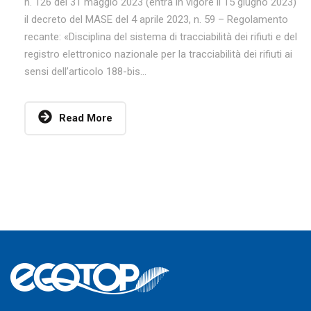
n. 126 del 31 maggio 2023 (entra in vigore il 15 giugno 2023)
il decreto del MASE del 4 aprile 2023, n. 59 – Regolamento
recante: «Disciplina del sistema di tracciabilità dei rifiuti e del
registro elettronico nazionale per la tracciabilità dei rifiuti ai
sensi dell’articolo 188-bis...
Read More