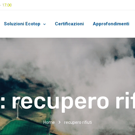
- 17.00
Soluzioni Ecotop
Certificazioni
Approfondimenti
:
recupero rif
Home
recupero rifiuti