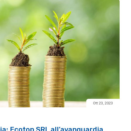
Ott 23, 2023
lia: Ecotop SRL all’avanguardia