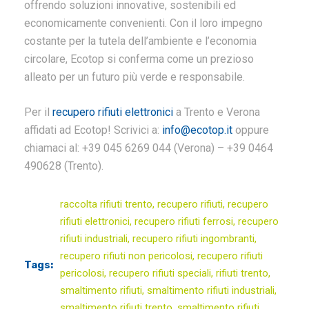
offrendo soluzioni innovative, sostenibili ed
economicamente convenienti. Con il loro impegno
costante per la tutela dell’ambiente e l’economia
circolare, Ecotop si conferma come un prezioso
alleato per un futuro più verde e responsabile.
Per il
recupero rifiuti elettronici
a Trento e Verona
affidati ad Ecotop! Scrivici a:
info@ecotop.it
oppure
chiamaci al: +39 045 6269 044 (Verona) – +39 0464
490628 (Trento).
raccolta rifiuti trento
,
recupero rifiuti
,
recupero
rifiuti elettronici
,
recupero rifiuti ferrosi
,
recupero
rifiuti industriali
,
recupero rifiuti ingombranti
,
recupero rifiuti non pericolosi
,
recupero rifiuti
Tags:
pericolosi
,
recupero rifiuti speciali
,
rifiuti trento
,
smaltimento rifiuti
,
smaltimento rifiuti industriali
,
smaltimento rifiuti trento
,
smaltimento rifiuti