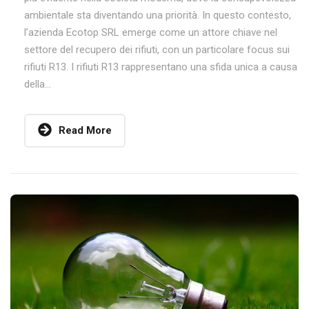
ambientale sta diventando una priorità. In questo contesto,
l’azienda Ecotop SRL emerge come un attore chiave nel
settore del recupero dei rifiuti, con un particolare focus sui
rifiuti R13. I rifiuti R13 rappresentano una sfida unica a causa
della...
Read More