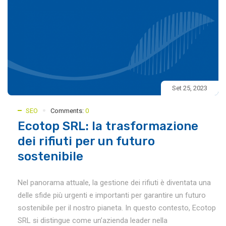
Set 25, 2023
SEO
Comments:
0
Ecotop SRL: la trasformazione
dei rifiuti per un futuro
sostenibile
Nel panorama attuale, la gestione dei rifiuti è diventata una
delle sfide più urgenti e importanti per garantire un futuro
sostenibile per il nostro pianeta. In questo contesto, Ecotop
SRL si distingue come un’azienda leader nella