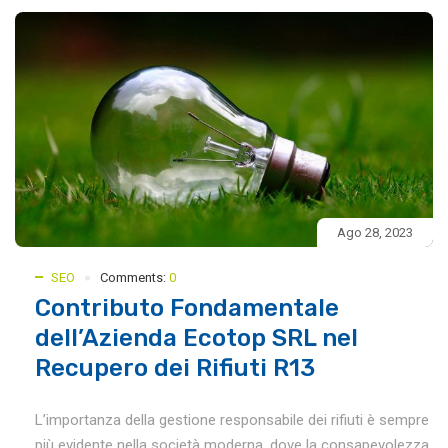
Ago 28, 2023
SEO
Comments:
0
Contributo Fondamentale
dell’Azienda Ecotop SRL nel
Recupero dei Rifiuti R13
L’importanza della gestione responsabile dei rifiuti è sempre
più evidente nella società moderna, dove la consapevolezza