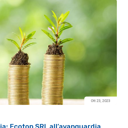
Ott 23, 2023
lia: Ecotop SRL all’avanguardia