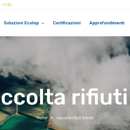
- 17.00
Soluzioni Ecotop
Certificazioni
Approfondimenti
ccolta rifiut
Home
raccolta rifiuti trento