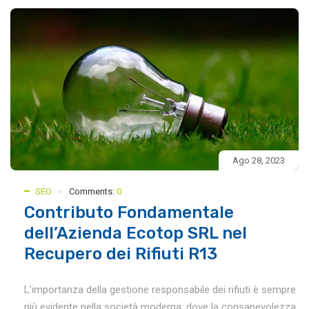
Ago 28, 2023
SEO
Comments:
0
Contributo Fondamentale
dell’Azienda Ecotop SRL nel
Recupero dei Rifiuti R13
L’importanza della gestione responsabile dei rifiuti è sempre
più evidente nella società moderna, dove la consapevolezza