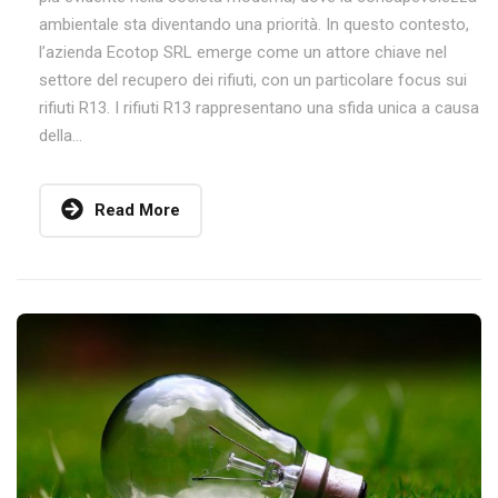
ambientale sta diventando una priorità. In questo contesto,
l’azienda Ecotop SRL emerge come un attore chiave nel
settore del recupero dei rifiuti, con un particolare focus sui
rifiuti R13. I rifiuti R13 rappresentano una sfida unica a causa
della...
Read More