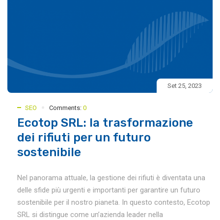
Set 25, 2023
SEO
Comments:
0
Ecotop SRL: la trasformazione
dei rifiuti per un futuro
sostenibile
Nel panorama attuale, la gestione dei rifiuti è diventata una
delle sfide più urgenti e importanti per garantire un futuro
sostenibile per il nostro pianeta. In questo contesto, Ecotop
SRL si distingue come un’azienda leader nella