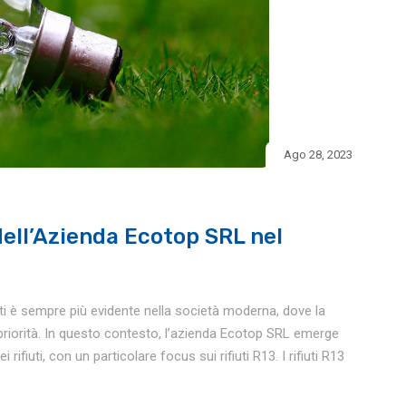
Ago 28, 2023
ell’Azienda Ecotop SRL nel
uti è sempre più evidente nella società moderna, dove la
iorità. In questo contesto, l’azienda Ecotop SRL emerge
ifiuti, con un particolare focus sui rifiuti R13. I rifiuti R13