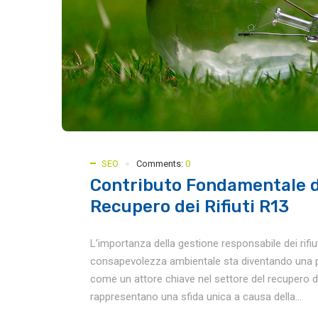
SEO
Comments:
0
Contributo Fondamentale d
Recupero dei Rifiuti R13
L’importanza della gestione responsabile dei rifi
consapevolezza ambientale sta diventando una pr
come un attore chiave nel settore del recupero dei r
rappresentano una sfida unica a causa della...