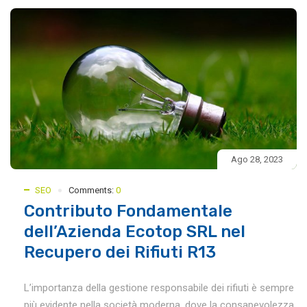
Ago 28, 2023
SEO
Comments:
0
Contributo Fondamentale
dell’Azienda Ecotop SRL nel
Recupero dei Rifiuti R13
L’importanza della gestione responsabile dei rifiuti è sempre
più evidente nella società moderna, dove la consapevolezza