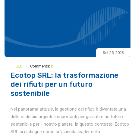
Set 25, 2023
SEO
Comments:
0
Ecotop SRL: la trasformazione
dei rifiuti per un futuro
sostenibile
Nel panorama attuale, la gestione dei rifiuti è diventata una
delle sfide più urgenti e importanti per garantire un futuro
sostenibile per il nostro pianeta. In questo contesto, Ecotop
SRL si distingue come un’azienda leader nella