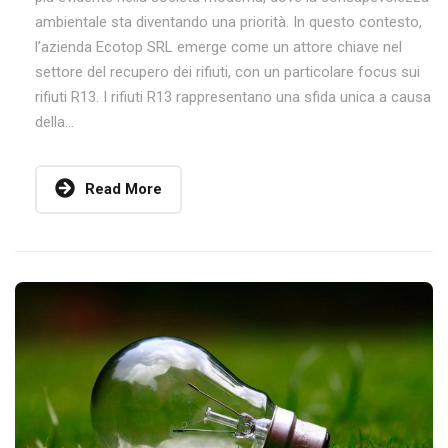
ambientale sta diventando una priorità. In questo contesto,
l’azienda Ecotop SRL emerge come un attore chiave nel
settore del recupero dei rifiuti, con un particolare focus sui
rifiuti R13. I rifiuti R13 rappresentano una sfida unica a causa
della...
Read More