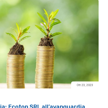
Ott 23, 2023
lia: Ecotop SRL all’avanguardia